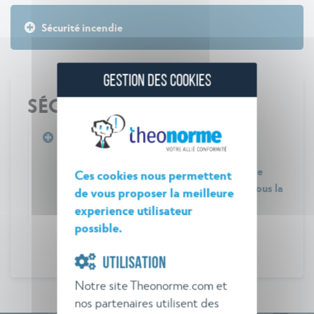
Sécurité incendie
GESTION DES COOKIES
SÉCURITÉ INCENDIE
Arrêté du 12 décembre 2014 relatif aux
prescriptions générales applicables aux
installations classées pour la protection de
Ces cookies nous permettent
l'environnement soumises à déclaration sous la
de vous proposer la meilleure
rubrique n° 4210
experience utilisateur
possible.
UTILISATION
Notre site Theonorme.com et
nos partenaires utilisent des