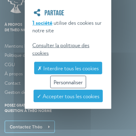
PARTAGE
1 société
utilise des cookies sur
À PROPOS
notre site
DE THÉO NORME
Consulter la politique des
Mentions légales
cookies
Politique de confidentialité
CGU
✗ Interdire tous les cookies
À propos
Personnaliser
Contact
Gestion des cookies
✓ Accepter tous les cookies
POSEZ GRATUITEMENT VOTRE
QUESTION À THÉO NORME
Contactez Théo