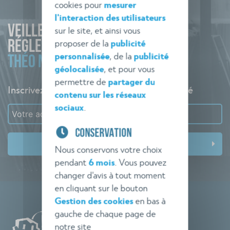
cookies pour
mesurer
l'interaction des utilisateurs
VEILLE
sur le site, et ainsi vous
proposer de la
publicité
RÉGLEMENTAIRE
personnalisée
, de la
publicité
THÉO NORME
géolocalisée
, et pour vous
permettre de
partager du
Inscrivez-vous à l'alerte pour rester informé
contenu sur les réseaux
sociaux
.
CONSERVATION
Nous conservons votre choix
pendant
6 mois
. Vous pouvez
changer d'avis à tout moment
en cliquant sur le bouton
Gestion des cookies
en bas à
gauche de chaque page de
notre site