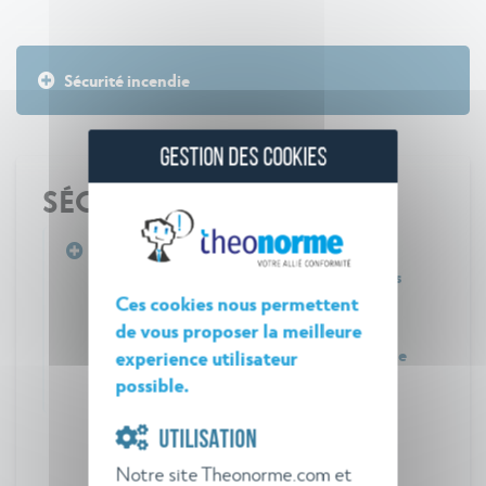
Sécurité incendie
GESTION DES COOKIES
SÉCURITÉ INCENDIE
Arrêté du 12 février 2003 relatif aux
prescriptions applicables aux installations
Ces cookies nous permettent
classées soumises à autorisation sous la
rubrique 2731 de la nomenclature des
de vous proposer la meilleure
installations classées pour la protection de
experience utilisateur
l'environnement
possible.
UTILISATION
Notre site Theonorme.com et