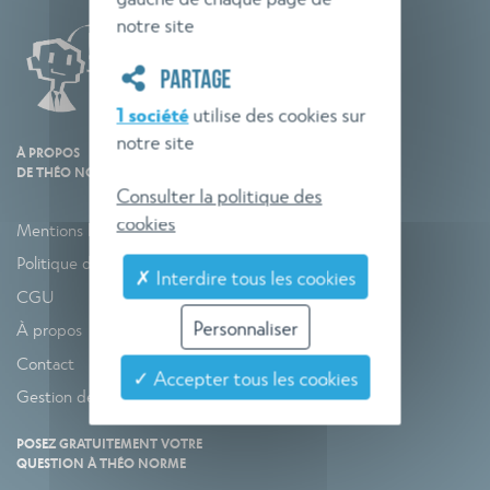
notre site
PARTAGE
1 société
utilise des cookies sur
notre site
À PROPOS
DE THÉO NORME
Consulter la politique des
cookies
Mentions légales
Politique de confidentialité
✗ Interdire tous les cookies
CGU
Personnaliser
À propos
Contact
✓ Accepter tous les cookies
Gestion des cookies
POSEZ GRATUITEMENT VOTRE
QUESTION À THÉO NORME