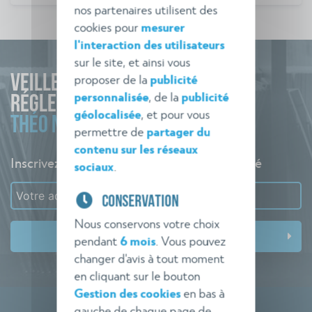
nos partenaires utilisent des
cookies pour
mesurer
l'interaction des utilisateurs
sur le site, et ainsi vous
proposer de la
publicité
VEILLE
personnalisée
, de la
publicité
RÉGLEMENTAIRE
géolocalisée
, et pour vous
THÉO NORME
permettre de
partager du
contenu sur les réseaux
Inscrivez-vous à l'alerte pour rester informé
sociaux
.
CONSERVATION
Nous conservons votre choix
pendant
6 mois
. Vous pouvez
changer d'avis à tout moment
en cliquant sur le bouton
Gestion des cookies
en bas à
gauche de chaque page de