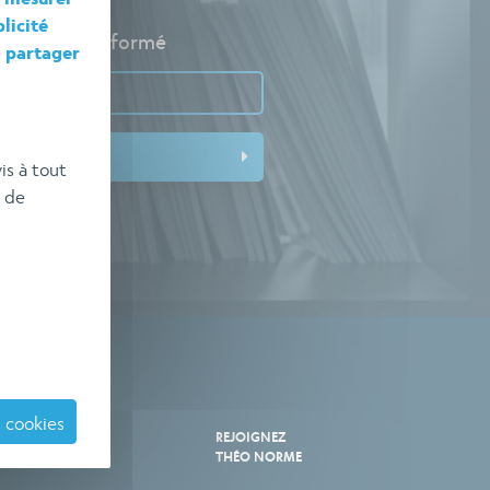
licité
pour rester informé
e
partager
is à tout
 de
 cookies
TRE
REJOIGNEZ
E
THÉO NORME