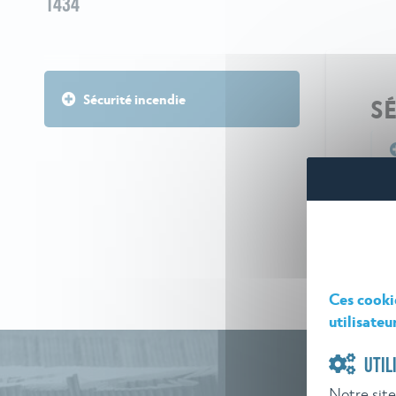
1434
Sécurité incendie
S
Ces cooki
utilisateu
UTIL
Notre site