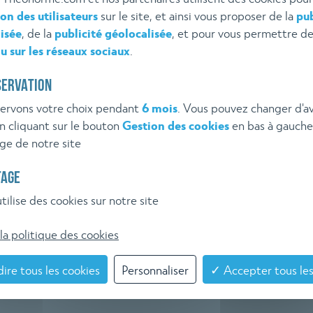
ion des utilisateurs
sur le site, et ainsi vous proposer de la
pub
VEILLE
Inscrivez-vous à l'alerte 
isée
, de la
publicité géolocalisée
, et pour vous permettre d
u sur les réseaux sociaux
.
EMENTAIRE
SERVATION
HÉO NORME
ervons votre choix pendant
6 mois
. Vous pouvez changer d'av
 cliquant sur le bouton
Gestion des cookies
en bas à gauche
ge de notre site
TAGE
tilise des cookies sur notre site
la politique des cookies
ire tous les cookies
Personnaliser
✓ Accepter tous les
ROPOS
POSEZ GRATUITEMENT VO
 THÉO NORME
QUESTION À THÉO NORM