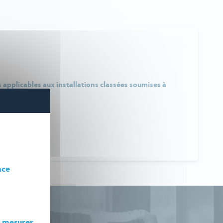
applicables aux installations classées soumises à
nce
r
mesurer