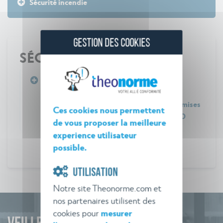
Sécurité incendie
GESTION DES COOKIES
SÉCURITÉ INCENDIE
Arrêté du 20 avril 2012 relatif aux
prescriptions générales applicables aux
installations classées de compostage soumises
Ces cookies nous permettent
à enregistrement sous la rubrique n° 2780
de vous proposer la meilleure
experience utilisateur
possible.
UTILISATION
Notre site Theonorme.com et
nos partenaires utilisent des
cookies pour
mesurer