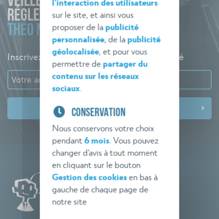
VEILLE
l'interaction des utilisateurs
RÉGLEMENTAIRE
sur le site, et ainsi vous
proposer de la
publicité
THÉO NORME
personnalisée
, de la
publicité
géolocalisée
, et pour vous
Inscrivez-vous à l'alerte pour rester informé
permettre de
partager du
contenu sur les réseaux
sociaux
.
CONSERVATION
Nous conservons votre choix
pendant
6 mois
. Vous pouvez
changer d'avis à tout moment
en cliquant sur le bouton
Gestion des cookies
en bas à
gauche de chaque page de
notre site