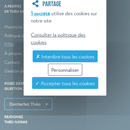
PARTAGE
À PROPOS
DE THÉO NORME
1 société
utilise des cookies sur
notre site
Mentions légales
Consulter la politique des
Politique de confidentialité
cookies
CGU
À propos
✗ Interdire tous les cookies
Contact
Personnaliser
Gestion des cookies
✓ Accepter tous les cookies
POSEZ GRATUITEMENT VOTRE
QUESTION À THÉO NORME
Contactez Théo
REJOIGNEZ
THÉO NORME