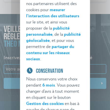
nos partenaires utilisent des
cookies pour
mesurer
l'interaction des utilisateurs
sur le site, et ainsi vous
proposer de la
publicité
VEILLE
personnalisée
, de la
publicité
RÉGLEMENTAIRE
géolocalisée
, et pour vous
THÉO NORME
permettre de
partager du
contenu sur les réseaux
Inscrivez-vous à l'alerte pour rester informé
sociaux
.
CONSERVATION
Nous conservons votre choix
pendant
6 mois
. Vous pouvez
changer d'avis à tout moment
en cliquant sur le bouton
Gestion des cookies
en bas à
gauche de chaque page de