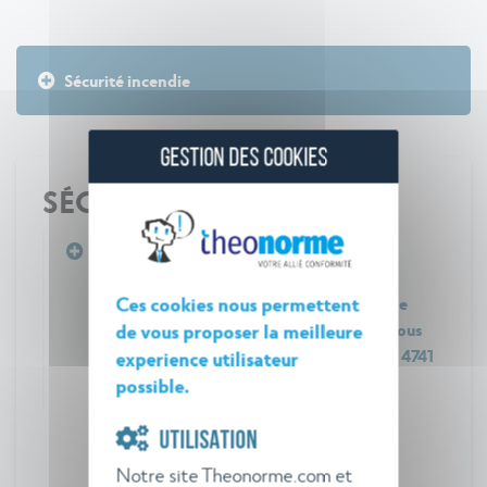
Sécurité incendie
GESTION DES COOKIES
SÉCURITÉ INCENDIE
Arrêté du 23 décembre 1998 relatif aux
prescriptions générales applicables aux
Ces cookies nous permettent
installations classées pour la protection de
l'environnement soumises à déclaration sous
de vous proposer la meilleure
l'une ou plusieurs des rubriques nos 4510, 4741
experience utilisateur
ou 4745
possible.
UTILISATION
Notre site Theonorme.com et