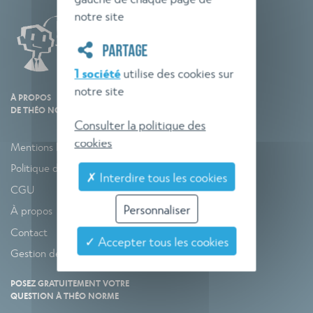
notre site
PARTAGE
1 société
utilise des cookies sur
notre site
À PROPOS
DE THÉO NORME
Consulter la politique des
cookies
Mentions légales
Politique de confidentialité
✗ Interdire tous les cookies
CGU
Personnaliser
À propos
Contact
✓ Accepter tous les cookies
Gestion des cookies
POSEZ GRATUITEMENT VOTRE
QUESTION À THÉO NORME