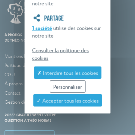
notre site
PARTAGE
1 société
utilise des cookies sur
notre site
À PROPOS
DE THÉO NORME
Consulter la politique des
Mentions légales
cookies
Politique de confidentialité
✗ Interdire tous les cookies
CGU
À propos
Personnaliser
Contact
✓ Accepter tous les cookies
Gestion des cookies
POSEZ GRATUITEMENT VOTRE
QUESTION À THÉO NORME