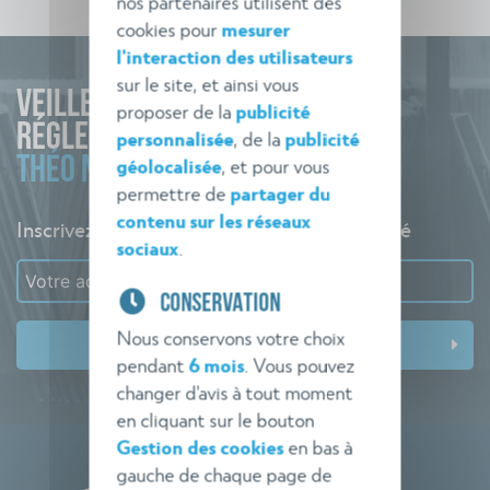
nos partenaires utilisent des
cookies pour
mesurer
l'interaction des utilisateurs
sur le site, et ainsi vous
VEILLE
proposer de la
publicité
RÉGLEMENTAIRE
personnalisée
, de la
publicité
THÉO NORME
géolocalisée
, et pour vous
permettre de
partager du
contenu sur les réseaux
Inscrivez-vous à l'alerte pour rester informé
sociaux
.
CONSERVATION
Nous conservons votre choix
pendant
6 mois
. Vous pouvez
changer d'avis à tout moment
en cliquant sur le bouton
Gestion des cookies
en bas à
gauche de chaque page de