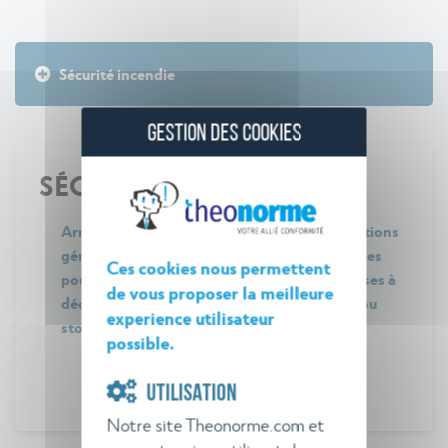
Sécurité incendie
GESTION DES COOKIES
SÉCURITÉ INCENDIE
Arrêté du 23 février 1998 relatif aux prescriptions
générales applicables aux installations classées
Ces cookies nous permettent
pour la protection de l'environnement soumises à
de vous proposer la meilleure
déclaration sous la rubrique n° 1136 (Emploi ou
experience utilisateur
stockage de l'ammoniac)
possible.
UTILISATION
Notre site Theonorme.com et