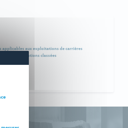
 applicables aux exploitations de carrières
ure des installations classées
nce
r
mesurer