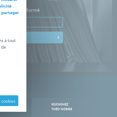
licité
pour rester informé
e
partager
is à tout
 de
 cookies
TRE
REJOIGNEZ
E
THÉO NORME