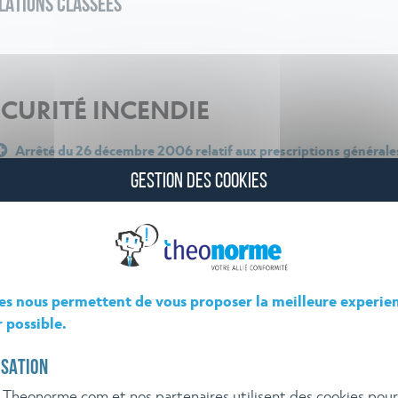
LATIONS CLASSÉES
ÉCURITÉ INCENDIE
Arrêté du 26 décembre 2006 relatif aux prescriptions générales
soumises à déclaration sous la rubrique n° 2510 de la nomenclat
GESTION DES COOKIES
es nous permettent de vous proposer la meilleure experie
r possible.
ISATION
 Theonorme.com et nos partenaires utilisent des cookies pou