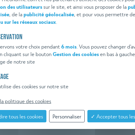
ion des utilisateurs
sur le site, et ainsi vous proposer de la
pub
VEILLE
Inscrivez-vous à l'alerte 
isée
, de la
publicité géolocalisée
, et pour vous permettre d
u sur les réseaux sociaux
.
EMENTAIRE
SERVATION
HÉO NORME
ervons votre choix pendant
6 mois
. Vous pouvez changer d'av
 cliquant sur le bouton
Gestion des cookies
en bas à gauche
ge de notre site
TAGE
tilise des cookies sur notre site
la politique des cookies
ire tous les cookies
Personnaliser
✓ Accepter tous les
ROPOS
POSEZ GRATUITEMENT VO
 THÉO NORME
QUESTION À THÉO NORM