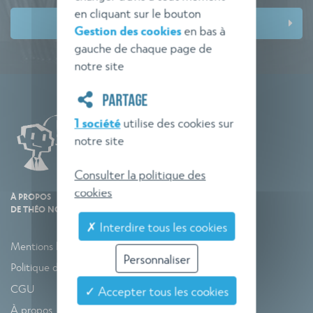
en cliquant sur le bouton
Gestion des cookies
en bas à
gauche de chaque page de
notre site
PARTAGE
1 société
utilise des cookies sur
notre site
Consulter la politique des
cookies
À PROPOS
DE THÉO NORME
✗ Interdire tous les cookies
Mentions légales
Personnaliser
Politique de confidentialité
CGU
✓ Accepter tous les cookies
À propos