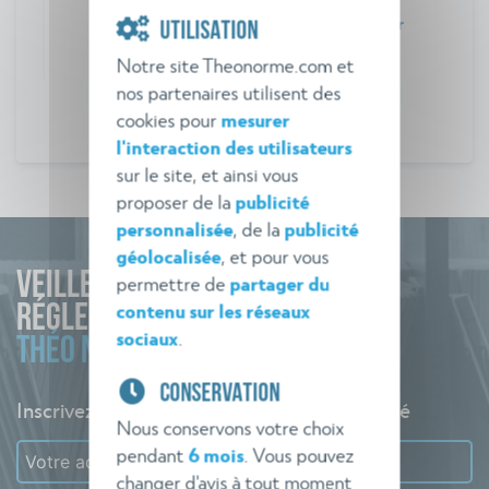
existants où sont créés des logements par
UTILISATION
changement de destination
Notre site Theonorme.com et
nos partenaires utilisent des
cookies pour
mesurer
l'interaction des utilisateurs
sur le site, et ainsi vous
proposer de la
publicité
personnalisée
, de la
publicité
géolocalisée
, et pour vous
VEILLE
permettre de
partager du
contenu sur les réseaux
RÉGLEMENTAIRE
sociaux
.
THÉO NORME
CONSERVATION
Inscrivez-vous à l'alerte pour rester informé
Nous conservons votre choix
pendant
6 mois
. Vous pouvez
changer d'avis à tout moment