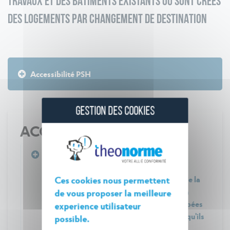
TRAVAUX ET DES BÂTIMENTS EXISTANTS OÙ SONT CRÉÉS
DES LOGEMENTS PAR CHANGEMENT DE DESTINATION
Accessibilité PSH
GESTION DES COOKIES
ACCESSIBILITÉ PSH
Arrêté du 26 février 2007 fixant les
dispositions prises pour l'application des
articles R. 111-18-8 et R. 111-18-9 du code de la
Ces cookies nous permettent
construction et de l'habitation, relatives à
de vous proposer la meilleure
l'accessibilité pour les personnes handicapées
experience utilisateur
des bâtiments d'habitation collectifs lorsqu'ils
possible.
font l'objet de travaux et des bâtiments