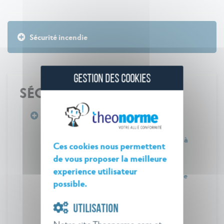
Sécurité incendie
GESTION DES COOKIES
SÉCURITÉ INCENDIE
Arrêté du 26 novembre 2011 relatif aux
prescriptions générales applicables aux
installations de fabrication de béton prêt à
Ces cookies nous permettent
l'emploi, soumises à déclaration sous la
de vous proposer la meilleure
rubrique n° 2518 de la nomenclature des
experience utilisateur
installations classées pour la protection de
possible.
l'environnement
UTILISATION
Notre site Theonorme.com et