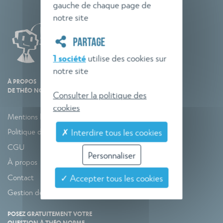
gauche de chaque page de
notre site
PARTAGE
1 société
utilise des cookies sur
notre site
À PROPOS
DE THÉO NORME
Consulter la politique des
cookies
Mentions légales
Politique de confidentialité
✗ Interdire tous les cookies
CGU
Personnaliser
À propos
Contact
✓ Accepter tous les cookies
Gestion des cookies
POSEZ GRATUITEMENT VOTRE
QUESTION À THÉO NORME