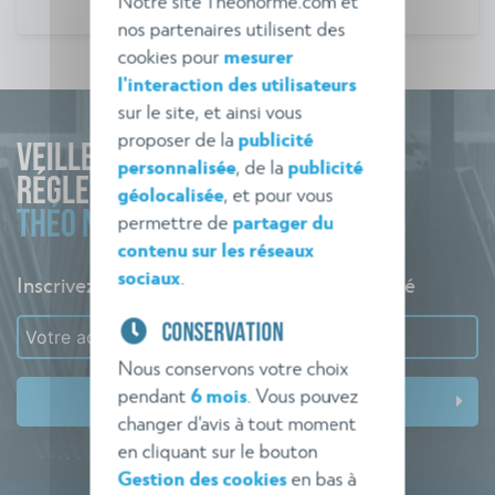
nos partenaires utilisent des
cookies pour
mesurer
l'interaction des utilisateurs
sur le site, et ainsi vous
proposer de la
publicité
VEILLE
personnalisée
, de la
publicité
RÉGLEMENTAIRE
géolocalisée
, et pour vous
THÉO NORME
permettre de
partager du
contenu sur les réseaux
sociaux
.
Inscrivez-vous à l'alerte pour rester informé
CONSERVATION
Nous conservons votre choix
pendant
6 mois
. Vous pouvez
changer d'avis à tout moment
en cliquant sur le bouton
Gestion des cookies
en bas à