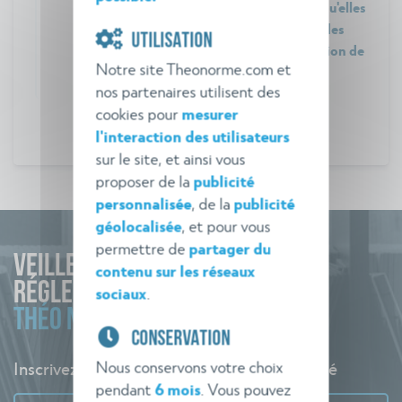
des installations classées, y compris lorsqu'elles
relèvent également de l'une ou plusieurs des
UTILISATION
rubriques n° 2516 ou 2517 pour la protection de
Notre site Theonorme.com et
l'environnement
nos partenaires utilisent des
cookies pour
mesurer
l'interaction des utilisateurs
sur le site, et ainsi vous
proposer de la
publicité
personnalisée
, de la
publicité
géolocalisée
, et pour vous
permettre de
partager du
VEILLE
contenu sur les réseaux
RÉGLEMENTAIRE
sociaux
.
THÉO NORME
CONSERVATION
Nous conservons votre choix
Inscrivez-vous à l'alerte pour rester informé
pendant
6 mois
. Vous pouvez