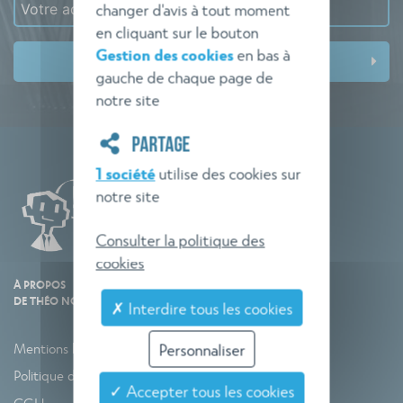
changer d'avis à tout moment
en cliquant sur le bouton
Gestion des cookies
en bas à
gauche de chaque page de
notre site
PARTAGE
1 société
utilise des cookies sur
notre site
Consulter la politique des
cookies
À PROPOS
DE THÉO NORME
✗ Interdire tous les cookies
Mentions légales
Personnaliser
Politique de confidentialité
✓ Accepter tous les cookies
CGU