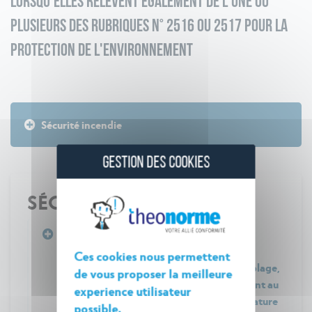
LORSQU'ELLES RELÈVENT ÉGALEMENT DE L'UNE OU
PLUSIEURS DES RUBRIQUES N° 2516 OU 2517 POUR LA
PROTECTION DE L'ENVIRONNEMENT
Sécurité incendie
GESTION DES COOKIES
SÉCURITÉ INCENDIE
Arrêté du 26 novembre 2012 relatif aux
prescriptions générales applicables aux
Ces cookies nous permettent
installations de broyage, concassage, criblage,
de vous proposer la meilleure
etc., relevant du régime de l'enregistrement au
experience utilisateur
titre de la rubrique n° 2515 de la nomenclature
possible.