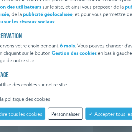
ion des utilisateurs
sur le site, et ainsi vous proposer de la
pub
VEILLE
Inscrivez-vous à l'alerte 
isée
, de la
publicité géolocalisée
, et pour vous permettre d
u sur les réseaux sociaux
.
EMENTAIRE
SERVATION
HÉO NORME
ervons votre choix pendant
6 mois
. Vous pouvez changer d'av
 cliquant sur le bouton
Gestion des cookies
en bas à gauche
ge de notre site
TAGE
tilise des cookies sur notre site
la politique des cookies
ire tous les cookies
Personnaliser
✓ Accepter tous les
ROPOS
POSEZ GRATUITEMENT VO
 THÉO NORME
QUESTION À THÉO NORM