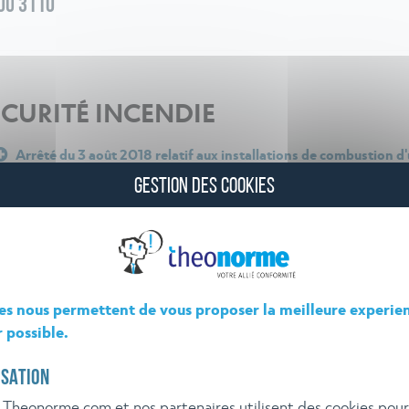
 OU 3110
ÉCURITÉ INCENDIE
Arrêté du 3 août 2018 relatif aux installations de combustion d
à 50 MW soumises à autorisation au titre des rubriques 2910, 2
GESTION DES COOKIES
es nous permettent de vous proposer la meilleure experie
r possible.
ISATION
 Theonorme.com et nos partenaires utilisent des cookies pou