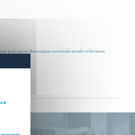
'une puissance thermique nominale totale inférieure
931 ou 3110
nce
r
mesurer