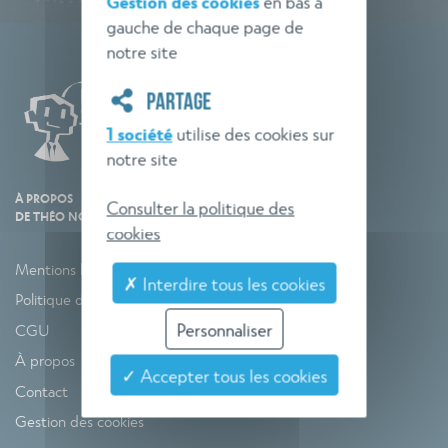
Gestion des cookies
en bas à
gauche de chaque page de
notre site
PARTAGE
1 société
utilise des cookies sur
notre site
À PROPOS
Consulter la politique des
DE THÉO NORME
cookies
Mentions légales
✗ Interdire tous les cookies
Politique de confidentialité
Personnaliser
CGU
À propos
✓ Accepter tous les cookies
Contact
Gestion des cookies