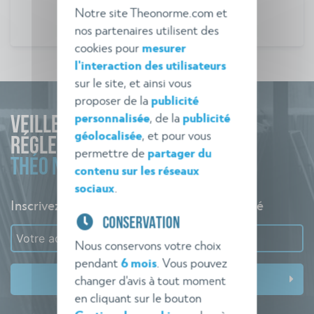
Notre site Theonorme.com et
nos partenaires utilisent des
cookies pour
mesurer
l'interaction des utilisateurs
sur le site, et ainsi vous
proposer de la
publicité
personnalisée
, de la
publicité
VEILLE
géolocalisée
, et pour vous
RÉGLEMENTAIRE
permettre de
partager du
THÉO NORME
contenu sur les réseaux
sociaux
.
Inscrivez-vous à l'alerte pour rester informé
CONSERVATION
Nous conservons votre choix
pendant
6 mois
. Vous pouvez
changer d'avis à tout moment
en cliquant sur le bouton