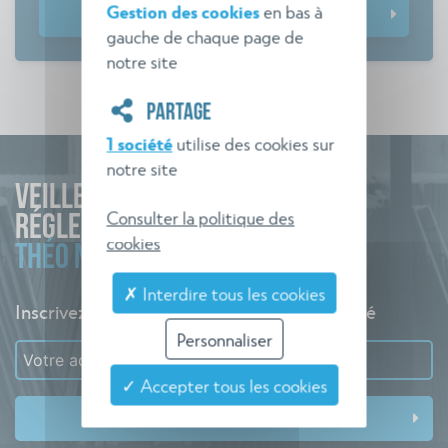
Gestion des cookies
en bas à
Télécharger le guide
gauche de chaque page de
notre site
PARTAGE
1 société
utilise des cookies sur
notre site
VEILLE
Consulter la politique des
RÉGLEMENTAIRE
cookies
THÉO NORME
✗ Interdire tous les cookies
Inscrivez-vous à l'alerte pour rester informé
Personnaliser
✓ Accepter tous les cookies