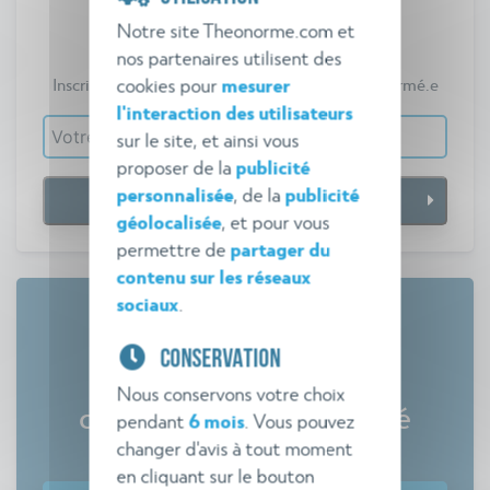
Veille réglementaire
Notre site Theonorme.com et
Théo Norme
nos partenaires utilisent des
cookies pour
mesurer
Inscrivez-vous gratuitement pour vous tenir informé.e
l'interaction des utilisateurs
sur le site, et ainsi vous
proposer de la
publicité
personnalisée
, de la
publicité
géolocalisée
, et pour vous
permettre de
partager du
contenu sur les réseaux
sociaux
.
CONSERVATION
Tout savoir sur les
Nous conservons votre choix
commissions de sécurité
pendant
6 mois
. Vous pouvez
changer d'avis à tout moment
Comment gagner en efficacité ?
en cliquant sur le bouton