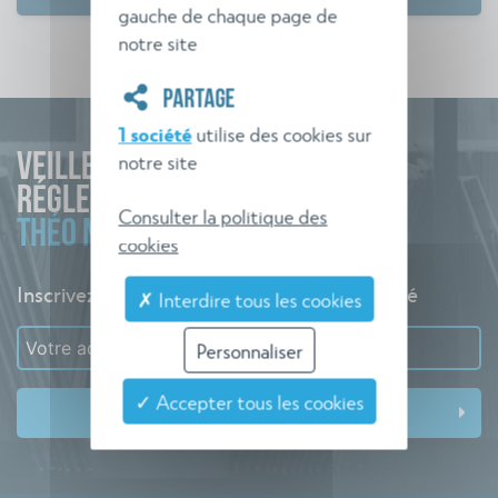
gauche de chaque page de
notre site
PARTAGE
1 société
utilise des cookies sur
notre site
VEILLE
RÉGLEMENTAIRE
Consulter la politique des
THÉO NORME
cookies
Inscrivez-vous à l'alerte pour rester informé
✗ Interdire tous les cookies
Personnaliser
✓ Accepter tous les cookies