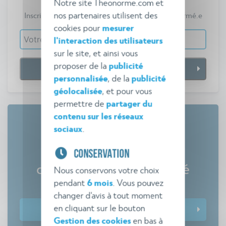
Notre site Theonorme.com et
nos partenaires utilisent des
Inscrivez-vous gratuitement pour vous tenir informé.e
cookies pour
mesurer
l'interaction des utilisateurs
sur le site, et ainsi vous
proposer de la
publicité
personnalisée
, de la
publicité
géolocalisée
, et pour vous
permettre de
partager du
contenu sur les réseaux
sociaux
.
Tout savoir sur les
CONSERVATION
commissions de sécurité
Nous conservons votre choix
pendant
6 mois
. Vous pouvez
Comment gagner en efficacité ?
changer d'avis à tout moment
en cliquant sur le bouton
Télécharger le guide
Gestion des cookies
en bas à