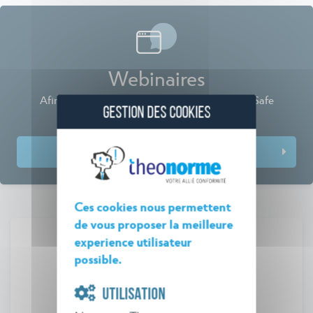
Webinaires
Afin de rester à vos côtés, Théo Norme et BatiSafe
GESTION DES COOKIES
proposent désormais des Webinaires
Prochaines dates et inscriptions
Ces cookies nous permettent
de vous proposer la meilleure
experience utilisateur
possible.
Veille réglementaire
UTILISATION
Théo Norme