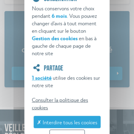
Nous conservons votre choix
pendant
6 mois
. Vous pouvez
changer d'avis à tout moment
en cliquant sur le bouton
Gestion des cookies
en bas à
Tout savoir sur les
gauche de chaque page de
commissions de sécurité
notre site
Comment gagner en efficacité ?
PARTAGE
Télécharger le guide
1 société
utilise des cookies sur
notre site
Consulter la politique des
cookies
✗ Interdire tous les cookies
VEILLE