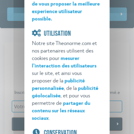
de vous proposer la meilleure
experience utilisateur
Prochaines dates et inscriptions
possible.
UTILISATION
Notre site Theonorme.com et
nos partenaires utilisent des
cookies pour
mesurer
l'interaction des utilisateurs
Veille réglementaire
sur le site, et ainsi vous
proposer de la
Théo Norme
publicité
personnalisée
, de la
publicité
Inscrivez-vous gratuitement pour vous tenir informé.e
géolocalisée
, et pour vous
permettre de
partager du
contenu sur les réseaux
sociaux
.
CONSERVATION