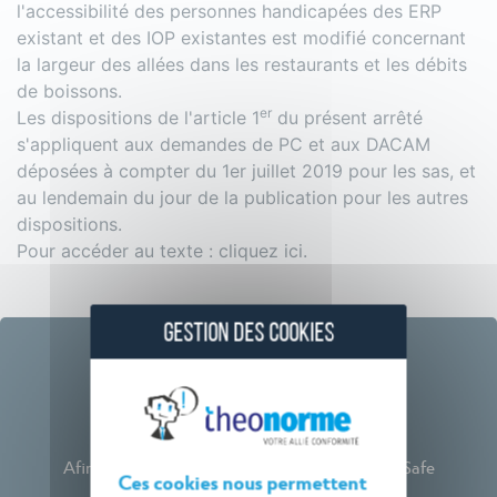
l'accessibilité des personnes handicapées des ERP
existant et des IOP existantes est modifié concernant
la largeur des allées dans les restaurants et les débits
de boissons.
er
Les dispositions de l'article 1
du présent arrêté
s'appliquent aux demandes de PC et aux DACAM
déposées à compter du 1er juillet 2019 pour les sas, et
au lendemain du jour de la publication pour les autres
dispositions.
Pour accéder au texte :
cliquez ici
.
GESTION DES COOKIES
Webinaires
Afin de rester à vos côtés, Théo Norme et BatiSafe
Ces cookies nous permettent
proposent désormais des Webinaires