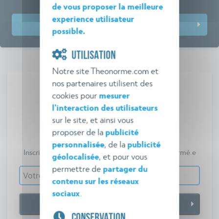
de vous proposer la meilleure
experience utilisateur
Prochaines dates et inscriptions
possible.
UTILISATION
Notre site Theonorme.com et
nos partenaires utilisent des
cookies pour
mesurer
l'interaction des utilisateurs
sur le site, et ainsi vous
Veille réglementaire
proposer de la
publicité
Théo Norme
personnalisée
, de la
publicité
Inscrivez-vous gratuitement pour vous tenir informé.e
géolocalisée
, et pour vous
permettre de
partager du
contenu sur les réseaux
sociaux
.
CONSERVATION