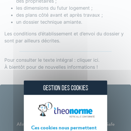
des propriétaires ;
les dimensions du futur logement ;
des plans côté avant et après travaux ;
un dossier technique amiante.
Les conditions d’établissement et d’envoi du dossier y
sont par ailleurs décrites.
Pour consulter le texte intégral :
cliquer ici.
À bientôt pour de nouvelles informations !
GESTION DES COOKIES
Webinaires
Afin de rester à vos côtés, Théo Norme et BatiSafe
Ces cookies nous permettent
proposent désormais des Webinaires