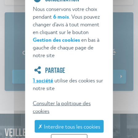
Nous conservons votre choix
pendant
6 mois
. Vous pouvez
changer d'avis à tout moment
en cliquant sur le bouton
Gestion des cookies
en bas à
Tout savoir sur les
gauche de chaque page de
commissions de sécurité
notre site
Comment gagner en efficacité ?
PARTAGE
Télécharger le guide
1 société
utilise des cookies sur
notre site
Consulter la politique des
cookies
✗ Interdire tous les cookies
VEILLE