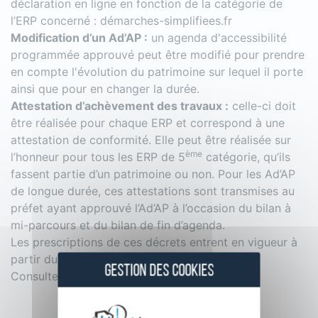
déclaration en ligne en fonction de la catégorie de
l’ERP concerné :
démarches-simplifiees.fr
Modification d’un Ad’AP :
un agenda d'accessibilité
programmée approuvé peut être modifié pour prendre
en compte l'évolution du patrimoine sur lequel il porte
ainsi que pour en changer la durée.
Attestation d’achèvement des travaux :
celle-ci doit
être réalisée pour chaque ERP et correspond à une
attestation de conformité. Elle peut être réalisée sur
ème
l’honneur pour tous les ERP de 5
catégorie, qu’ils
fassent partie d’un patrimoine ou non. Pour les Ad’AP
de longue durée, ces attestations sont transmises au
préfet ayant approuvé l’Ad’AP à l’occasion du bilan à
mi-parcours et du bilan de fin d’agenda.
Les prescriptions de ces décrets entrent en vigueur à
partir du 18 février 2020.
GESTION DES COOKIES
Consultez le texte n°43 intégral :
ici