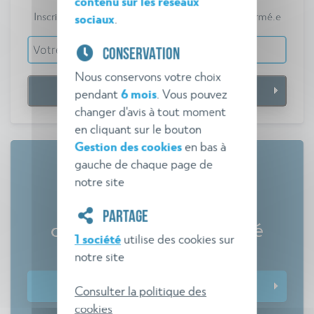
contenu sur les réseaux
Inscrivez-vous gratuitement pour vous tenir informé.e
sociaux
.
CONSERVATION
Nous conservons votre choix
pendant
6 mois
. Vous pouvez
changer d'avis à tout moment
en cliquant sur le bouton
Gestion des cookies
en bas à
gauche de chaque page de
notre site
Tout savoir sur les
PARTAGE
commissions de sécurité
1 société
utilise des cookies sur
Comment gagner en efficacité ?
notre site
Télécharger le guide
Consulter la politique des
cookies