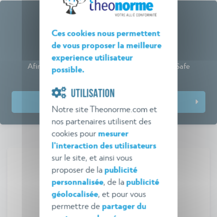
Ces cookies nous permettent
de vous proposer la meilleure
Webinaires
experience utilisateur
Afin de rester à vos côtés, Théo Norme et BatiSafe
possible.
proposent désormais des Webinaires
UTILISATION
Prochaines dates et inscriptions
Notre site Theonorme.com et
nos partenaires utilisent des
cookies pour
mesurer
l'interaction des utilisateurs
sur le site, et ainsi vous
proposer de la
publicité
personnalisée
, de la
publicité
géolocalisée
, et pour vous
Veille réglementaire
permettre de
partager du
Théo Norme