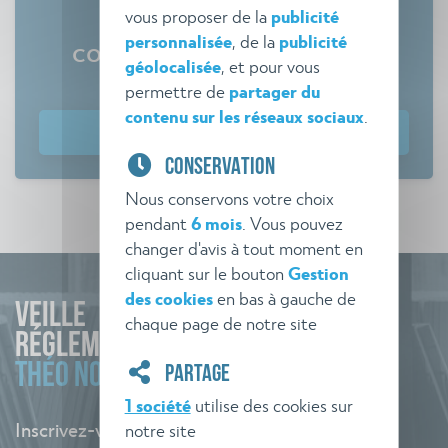
vous proposer de la
publicité
Tout savoir sur les
personnalisée
, de la
publicité
commissions de sécurité
géolocalisée
, et pour vous
Comment gagner en efficacité ?
permettre de
partager du
contenu sur les réseaux sociaux
.
Télécharger le guide
CONSERVATION
Nous conservons votre choix
pendant
6 mois
. Vous pouvez
changer d'avis à tout moment en
cliquant sur le bouton
Gestion
des cookies
en bas à gauche de
VEILLE
chaque page de notre site
RÉGLEMENTAIRE
THÉO NORME
PARTAGE
1 société
utilise des cookies sur
Inscrivez-vous à l'alerte pour rester informé
notre site