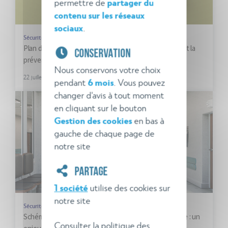
permettre de
partager du
contenu sur les réseaux
sociaux
.
Sécurité incendie
Plan d’opération interne : un outil pour l’organisation et la
CONSERVATION
prévention des accidents graves
Nous conservons votre choix
22 juillet 2024
pendant
6 mois
. Vous pouvez
changer d'avis à tout moment
en cliquant sur le bouton
Gestion des cookies
en bas à
gauche de chaque page de
notre site
PARTAGE
1 société
utilise des cookies sur
notre site
Sécurité incendie
Schéma d’organisation de la sécurité en cas d’incendie : un
Consulter la politique des