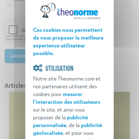
Ces cookies nous permettent
de vous proposer la meilleure
experience utilisateur
possible.
UTILISATION
Notre site Theonorme.com et
Articles récents
nos partenaires utilisent des
cookies pour
mesurer
l'interaction des utilisateurs
sur le site, et ainsi vous
proposer de la
publicité
personnalisée
, de la
publicité
géolocalisée
, et pour vous