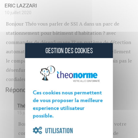
ERIC LAZZARI
10 juillet 2020
Bonjour Théo vous parler de SSI A dans un parc de
stationnement pour bâtiment d'habitation ? avec
commandes de désenfumage ?? un système de détection
GESTION DES COOKIES
automatique dans certains cas assurant éventuellement
le compartimentage en lieu et place des DAD mais pas le
désenfumage non ? au plaisir de vous lire bien
cordialement
Répondre
Ces cookies nous permettent
de vous proposer la meilleure
Théo Norme
experience utilisateur
15 juillet 2020
possible.
Bonjour Monsieur LAZZARI, et merci pour votre
UTILISATION
commentaire. Les exigences du règlement de