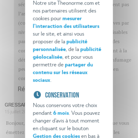
Notre site Theonorme.com et
sécurité habitation n’imposent effectivement pas
nos partenaires utilisent des
l’asservissement du désenfumage au SSI
cookies pour
mesurer
(commandes manuelles prioritaires sélectives par
l'interaction des utilisateurs
niveau installées à proximité des accès utilisables
sur le site, et ainsi vous
proposer de la
publicité
par les services de secours) mais le report des
personnalisée
, de la
publicité
commandes manuelles ou un asservissement à la
géolocalisée
, et pour vous
détection automatique d’incendie du désenfumage
permettre de
partager du
peut être exigé pour les cas particuliers. Bien
contenu sur les réseaux
cordialement, Théo
sociaux
.
Répondre
CONSERVATION
GRESSARD
Nous conservons votre choix
15 juillet 2020
pendant
6 mois
. Vous pouvez
changer d'avis à tout moment
Bonjour, Je m'interroge sur les préconisations que vous
en cliquant sur le bouton
émettez en termes d'équipement d'alarme dans les
Gestion des cookies
en bas à