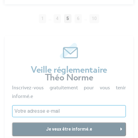
NAVIGATION
…
…
1
4
5
6
10
DES
ARTICLES
Veille réglementaire
Théo Norme
Inscrivez-vous gratuitement pour vous tenir
informé.e