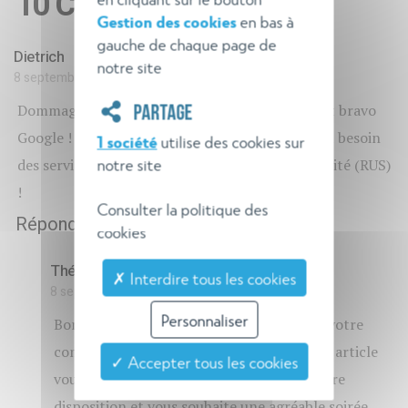
10 Commentaires
Gestion des cookies
en bas à
gauche de chaque page de
Dietrich
notre site
8 septembre 2021
Dommage que vous ne soyez pas plus connu ! Et bravo
PARTAGE
Google ! De plus en plus de copropriétés auront besoin
1 société
utilise des cookies sur
notre site
des services d'un responsable unique de la sécurité (RUS)
!
Consulter la politique des
Répondre
cookies
Théo Norme
✗ Interdire tous les cookies
8 septembre 2021
Personnaliser
Bonjour Monsieur DIETRICH, merci pour votre
commentaire ! Nous sommes ravis que cet article
✓ Accepter tous les cookies
vous ait intéressé. Théo Norme reste à votre
disposition et vous souhaite une agréable soirée.