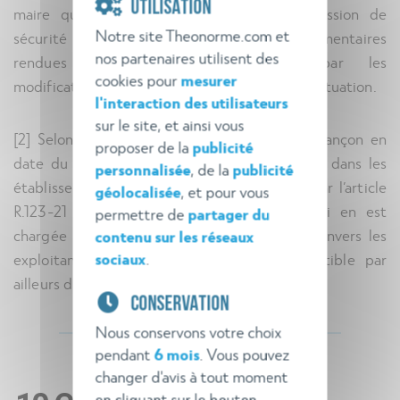
UTILISATION
maire qui impose, après avis de la commission de
Notre site Theonorme.com et
sécurité compétente, les mesures complémentaires
nos partenaires utilisent des
rendues éventuellement nécessaires par les
cookies pour
mesurer
modifications qui résultent de cette nouvelle situation.
l'interaction des utilisateurs
sur le site, et ainsi vous
[2] Selon un arrêt de la Cour d’appel de Besançon en
proposer de la
publicité
date du 9 février 2018, « la fonction de RUS dans les
personnalisée
, de la
publicité
établissements recevant du public, prévue par l’article
géolocalisée
, et pour vous
R.123-21 du CCH, donne à la personne qui en est
permettre de
partager du
chargée un rôle administratif, d’information envers les
contenu sur les réseaux
sociaux
.
exploitants et de contrôle, qui est susceptible par
ailleurs d’engager sa responsabilité pénale ».
CONSERVATION
Nous conservons votre choix
pendant
6 mois
. Vous pouvez
changer d'avis à tout moment
en cliquant sur le bouton