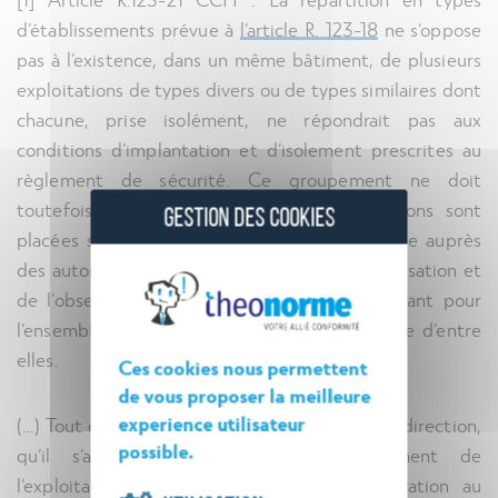
d’établissements prévue à
l’article R. 123-18
ne s’oppose
pas à l’existence, dans un même bâtiment, de plusieurs
exploitations de types divers ou de types similaires dont
chacune, prise isolément, ne répondrait pas aux
conditions d’implantation et d’isolement prescrites au
règlement de sécurité. Ce groupement ne doit
toutefois être autorisé que si les exploitations sont
GESTION DES COOKIES
placées sous une direction unique, responsable auprès
des autorités publiques des demandes d’autorisation et
de l’observation des conditions de sécurité tant pour
l’ensemble des exploitations que pour chacune d’entre
elles.
Ces cookies nous permettent
de vous proposer la meilleure
experience utilisateur
(…) Tout changement dans l’organisation de la direction,
possible.
qu’il s’agisse ou non d’un démembrement de
l’exploitation, doit faire l’objet d’une déclaration au