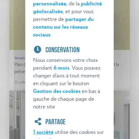
personnalisée
, de la
publicité
géolocalisée
, et pour vous
permettre de
partager du
contenu sur les réseaux
sociaux
.
CONSERVATION
Sécurité incendie
Nous conservons votre choix
Plan d’opération interne : un outil pour l’organisation et la
pendant
6 mois
. Vous pouvez
prévention des accidents graves
changer d'avis à tout moment
en cliquant sur le bouton
22 juillet 2024
Gestion des cookies
en bas à
gauche de chaque page de
notre site
PARTAGE
1 société
utilise des cookies sur