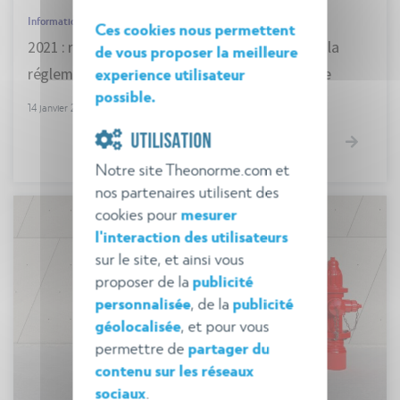
Informations générales
Ces cookies nous permettent
2021 : retour sur les 5 principales évolutions de la
de vous proposer la meilleure
réglementation en matière de sécurité incendie
experience utilisateur
possible.
14 janvier 2022
UTILISATION
Notre site Theonorme.com et
nos partenaires utilisent des
cookies pour
mesurer
l'interaction des utilisateurs
sur le site, et ainsi vous
proposer de la
publicité
personnalisée
, de la
publicité
géolocalisée
, et pour vous
permettre de
partager du
contenu sur les réseaux
sociaux
.