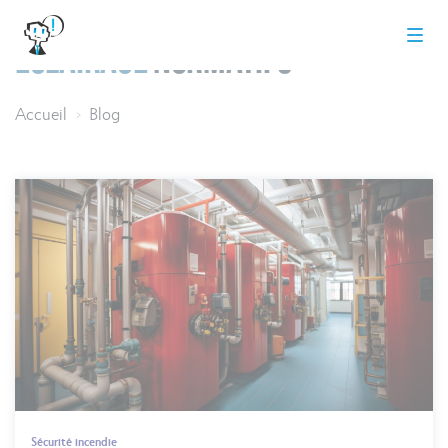
Éclairage
normatifs
Accueil
Blog
>
Sécurité incendie