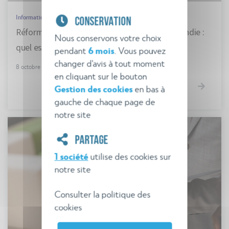
Informations générales
CONSERVATION
Réforme de la défense extérieure contre l’incendie :
Nous conservons votre choix
quel est le bilan ?
pendant
6 mois
. Vous pouvez
changer d'avis à tout moment
8 octobre 2021
en cliquant sur le bouton
Gestion des cookies
en bas à
gauche de chaque page de
notre site
PARTAGE
1 société
utilise des cookies sur
notre site
Consulter la politique des
cookies